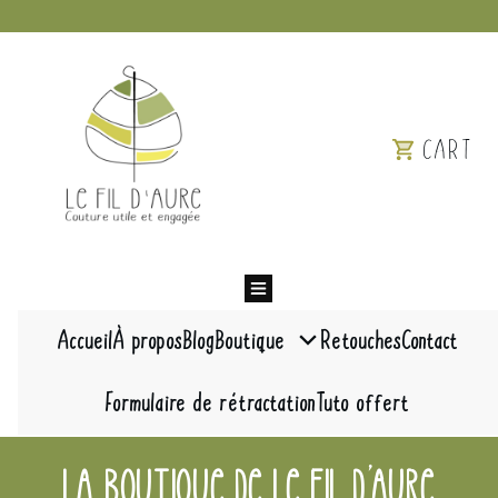
CART
Idées Cadeaux
Pour elle
Pour lui
Pour les petits
Pour la cuisine
Pour la salle de bain
Accueil
À propos
Blog
Boutique
Retouches
Contact
Zéro gaspi
Patrons de couture
Mercerie et tissus
Formulaire de rétractation
Tuto offert
La boutique de Le Fil d'Aure