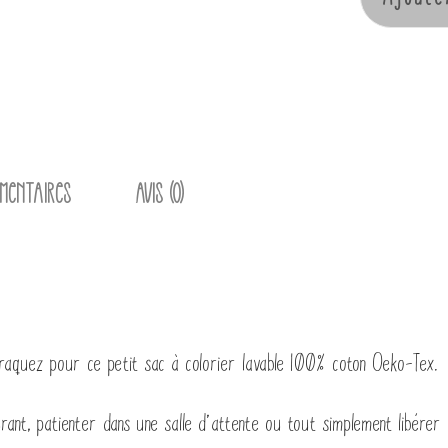
quantité
de
Sac
à
colorier
émentaires
Avis (0)
craquez pour ce petit sac à colorier lavable 100% coton Oeko-Tex.
nt, patienter dans une salle d’attente ou tout simplement libérer l