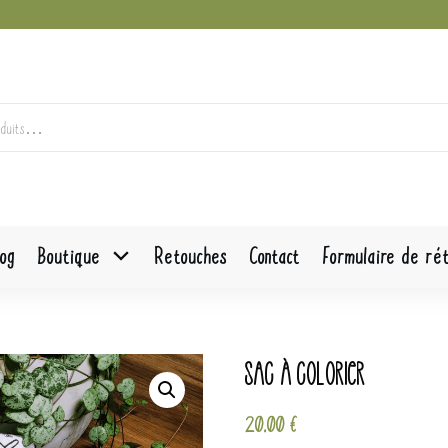
Pour elle
Pour la cuisine
Patrons de couture
log
Boutique
Retouches
Contact
Formulaire de rét
Sac à colorier
20.00
€