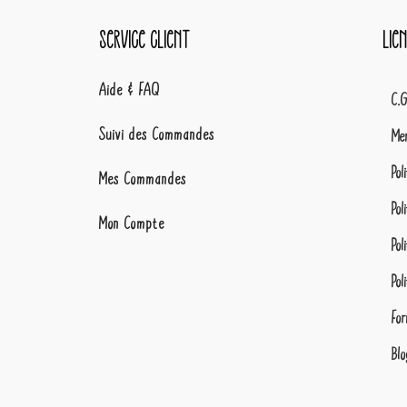
Service client
Lie
Aide & FAQ
C.
Suivi des Commandes
Men
Pol
Mes Commandes
Pol
Mon Compte
Pol
Pol
For
Blo