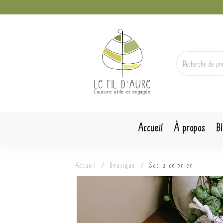
Idées Cadeaux
Recherche
Pour les petits
pour :
Zéro gaspi
Accueil
À propos
B
/
/
Accueil
Boutique
Sac à colorier