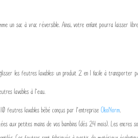
omme un sac à vrac réversible. Ainsi, votre enfant pourra laisser lib
sser les feutres lavables: un produit 2 en 1 facile à transporter p
eutres lavables à l’eau.
de 10 feutres lavables bébé conçus par l’entreprise
OkoNorm
.
tées aux petites mains de vos bambins (dès 24 mois). Les encres so
entilés. Ces feutres sont fabriqués à partir de matériaux écologiqu