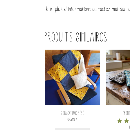
Pour plus d’informations contactez moi sur
Produits similaires
Ce
produit
a
plusieurs
variations.
Les
options
peuvent
être
Couverture bébé
Épon
choisies
56.00
€
sur