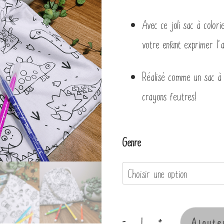
Avec ce joli sac à color
votre enfant exprimer l’a
Réalisé comme un sac à v
crayons feutres!
Genre
-
+
Ajoute