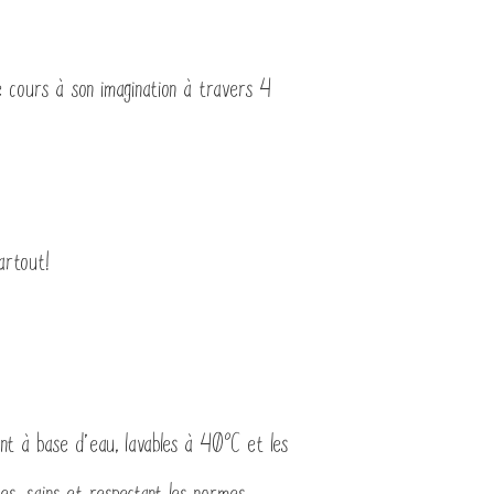
re cours à son imagination à travers 4
artout!
nt à base d’eau, lavables à 40°C et les
es, sains et respectant les normes